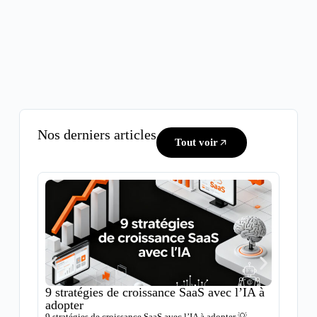
Nos derniers articles
Tout voir
9 stratégies de croissance SaaS avec l’IA à
Comme
adopter
des m
9 stratégies de croissance SaaS avec l’IA à adopter 💡
Comment