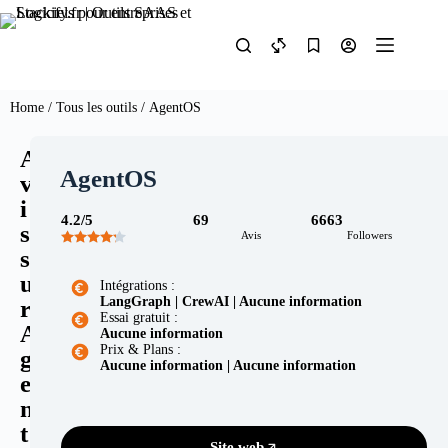
Home
/
Tous les outils
/ AgentOS
A
AgentOS
v
i
4.2/5
69
6663
s
Avis
Followers
s
u
Intégrations :
LangGraph | CrewAI | Aucune information
r
Essai gratuit :
A
Aucune information
Prix & Plans :
g
Aucune information | Aucune information
e
n
t
Site web