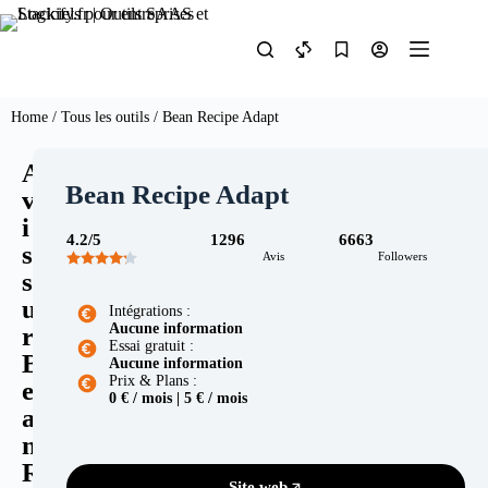
Home
/
Tous les outils
/ Bean Recipe Adapt
A
Bean Recipe Adapt
v
i
4.2/5
1296
6663
s
Avis
Followers
s
u
Intégrations :
Aucune information
r
Essai gratuit :
B
Aucune information
Prix & Plans :
e
0 € / mois | 5 € / mois
a
n
R
Site web