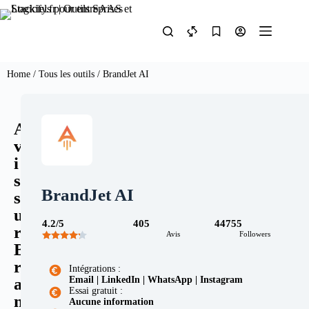
Home
/
Tous les outils
/ BrandJet AI
A
v
i
s
BrandJet AI
s
u
4.2/5
405
44755
r
Avis
Followers
B
r
Intégrations :
Email | LinkedIn | WhatsApp | Instagram
a
Essai gratuit :
n
Aucune information