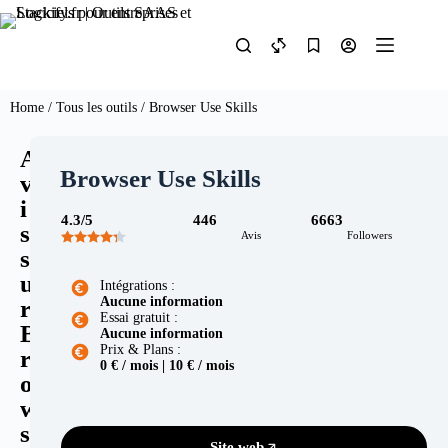
Home
/
Tous les outils
/ Browser Use Skills
A
Browser Use Skills
v
i
4.3/5
446
6663
s
Avis
Followers
s
u
Intégrations :
Aucune information
r
Essai gratuit :
B
Aucune information
Prix & Plans :
r
0 € / mois | 10 € / mois
o
w
s
Site web