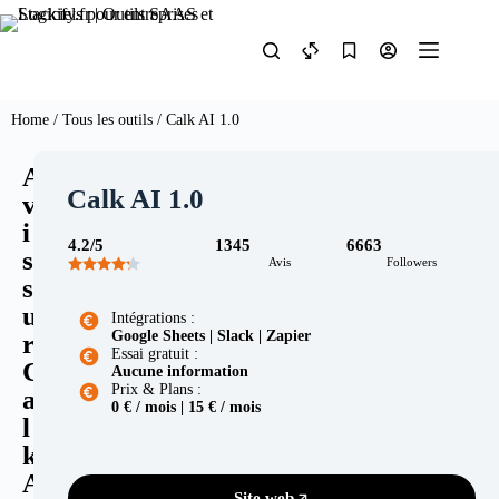
Home
/
Tous les outils
/ Calk AI 1.0
A
Calk AI 1.0
v
i
4.2/5
1345
6663
s
Avis
Followers
s
u
Intégrations :
Google Sheets | Slack | Zapier
r
Essai gratuit :
C
Aucune information
Prix & Plans :
a
0 € / mois | 15 € / mois
l
k
A
Site web