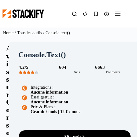
Home
/
Tous les outils
/ Console.text()
A
Console.text()
v
i
4.2/5
604
6663
s
Avis
Followers
s
u
Intégrations :
Aucune information
r
Essai gratuit :
C
Aucune information
Prix & Plans :
o
Gratuit / mois | 12 € / mois
n
s
o
Site web