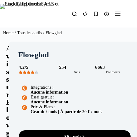
Home
/
Tous les outils
/ Flowglad
A
Flowglad
v
i
4.2/5
554
6663
s
Avis
Followers
s
u
Intégrations :
Aucune information
r
Essai gratuit :
F
Aucune information
Prix & Plans :
l
Gratuit / mois | À partir de 20 € / mois
o
w
g
Site web