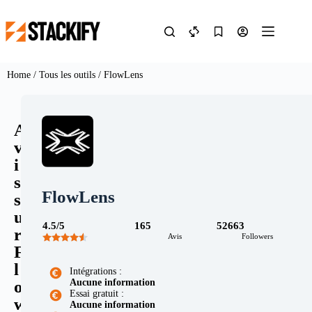
Home
/
Tous les outils
/ FlowLens
A
v
i
s
FlowLens
s
u
4.5/5
165
52663
r
Avis
Followers
F
l
Intégrations :
Aucune information
o
Essai gratuit :
w
Aucune information