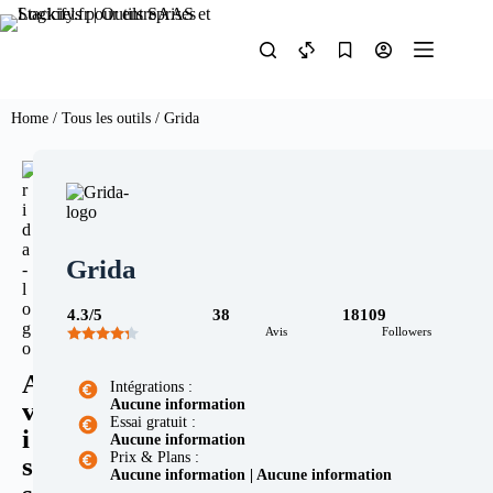
Home
/
Tous les outils
/ Grida
Grida
4.3/5
38
18109
Avis
Followers
A
Intégrations :
v
Aucune information
Essai gratuit :
i
Aucune information
Prix & Plans :
s
Aucune information | Aucune information