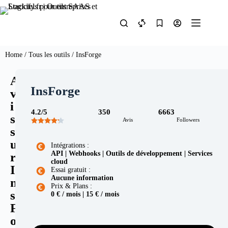
Home
/
Tous les outils
/ InsForge
A
InsForge
v
i
4.2/5
350
6663
s
Avis
Followers
s
u
Intégrations :
API | Webhooks | Outils de développement | Services
r
cloud
I
Essai gratuit :
Aucune information
n
Prix & Plans :
s
0 € / mois | 15 € / mois
F
o