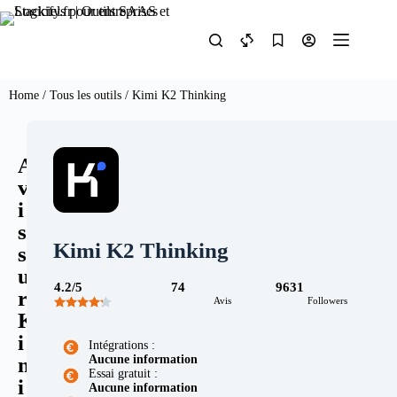
Home
/
Tous les outils
/ Kimi K2 Thinking
A
v
i
s
Kimi K2 Thinking
s
u
4.2/5
74
9631
r
Avis
Followers
K
i
Intégrations :
Aucune information
m
Essai gratuit :
i
Aucune information