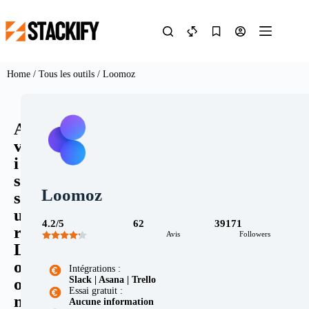
Home
/
Tous les outils
/ Loomoz
A
v
i
s
Loomoz
s
u
4.2/5
62
39171
r
Avis
Followers
L
o
Intégrations :
Slack | Asana | Trello
o
Essai gratuit :
m
Aucune information