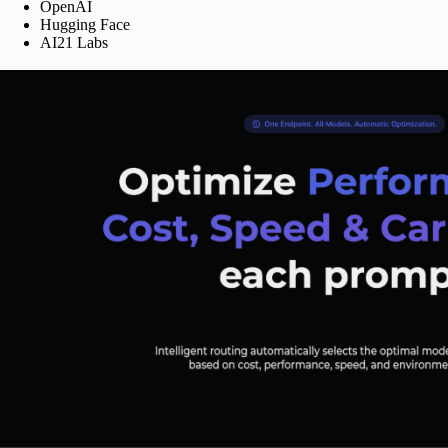
OpenAI
Hugging Face
AI21 Labs