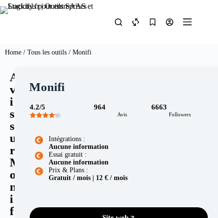
Home
/
Tous les outils
/ Monifi
A
Monifi
v
i
4.2/5
964
6663
s
Avis
Followers
s
u
Intégrations :
Aucune information
r
Essai gratuit :
M
Aucune information
Prix & Plans :
o
Gratuit / mois | 12 € / mois
n
i
f
Site web