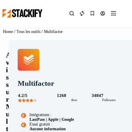
Home
/
Tous les outils
/ Multifactor
A
v
i
s
Multifactor
s
u
4.2/5
1268
34847
r
Avis
Followers
M
u
Intégrations :
LastPass | Apple | Google
l
Essai gratuit :
t
Aucune information