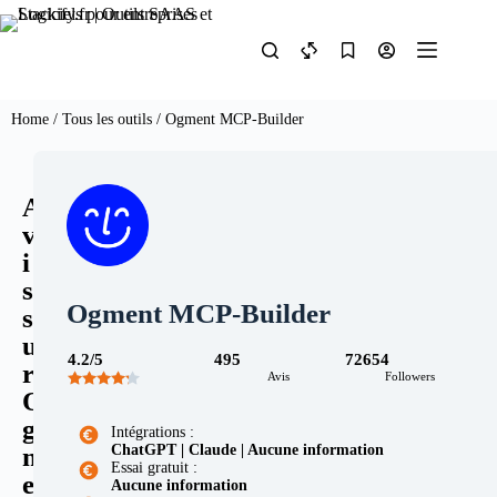
Home
/
Tous les outils
/ Ogment MCP-Builder
A
v
i
s
Ogment MCP-Builder
s
u
4.2/5
495
72654
r
Avis
Followers
O
g
Intégrations :
ChatGPT | Claude | Aucune information
m
Essai gratuit :
e
Aucune information