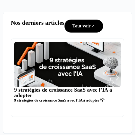
Nos derniers articles
Tout voir
9 stratégies de croissance SaaS avec l’IA à
Com
adopter
mil
9 stratégies de croissance SaaS avec l’IA à adopter 💡
Comm