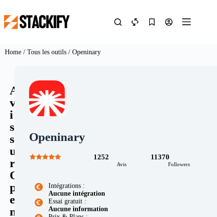
Home
/
Tous les outils
/ Openinary
A
v
i
s
Openinary
s
u
1252
11370
r
Avis
Followers
O
p
Intégrations :
Aucune intégration
e
Essai gratuit :
n
Aucune information
Prix & Plans :