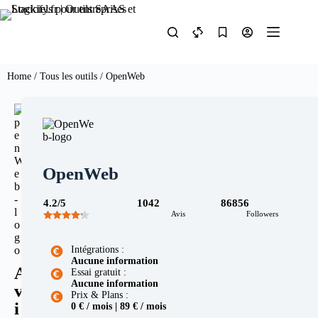
Home
/
Tous les outils
/ OpenWeb
OpenWeb
4.2/5
1042
86856
Avis
Followers
Intégrations :
Aucune information
A
Essai gratuit :
Aucune information
v
Prix & Plans :
i
0 € / mois | 89 € / mois