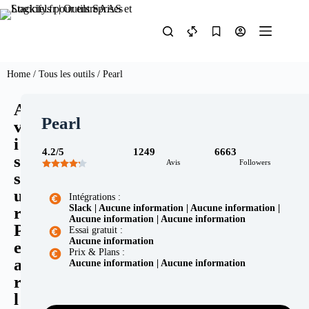
Home
/
Tous les outils
/ Pearl
A
Pearl
v
i
4.2/5
1249
6663
s
Avis
Followers
s
u
Intégrations :
Slack | Aucune information | Aucune information |
r
Aucune information | Aucune information
P
Essai gratuit :
Aucune information
e
Prix & Plans :
a
Aucune information | Aucune information
r
l