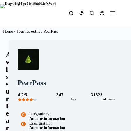
Home
/
Tous les outils
/ PearPass
A
v
i
s
PearPass
s
u
4.2/5
347
31823
r
Avis
Followers
P
e
Intégrations :
Aucune information
a
Essai gratuit :
r
Aucune information