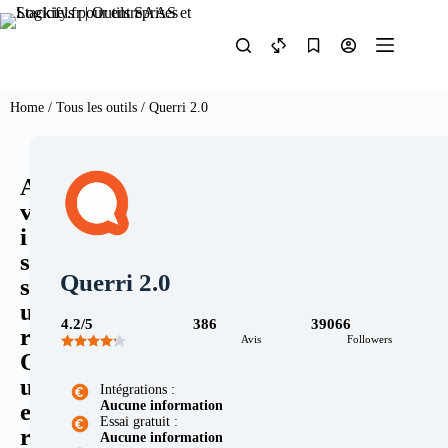
Home
/
Tous les outils
/ Querri 2.0
A
v
i
s
Querri 2.0
s
u
4.2/5
386
39066
r
Avis
Followers
Q
u
Intégrations :
Aucune information
e
Essai gratuit :
r
Aucune information