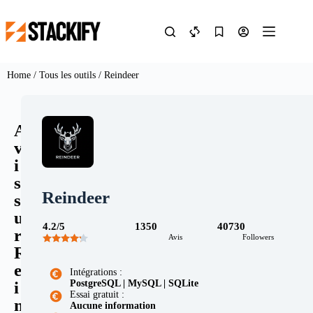
Home
/
Tous les outils
/ Reindeer
A
v
i
s
Reindeer
s
u
4.2/5
1350
40730
r
Avis
Followers
R
e
Intégrations :
PostgreSQL | MySQL | SQLite
i
Essai gratuit :
n
Aucune information