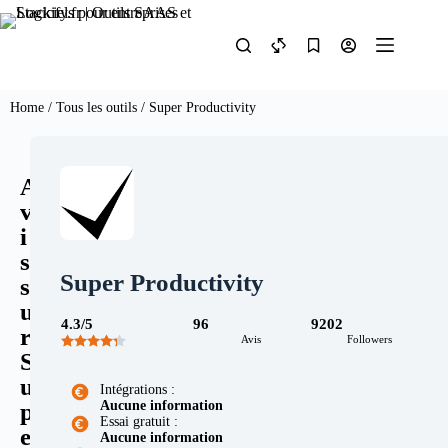
Home
/
Tous les outils
/ Super Productivity
A
v
i
s
Super Productivity
s
u
4.3/5
96
9202
r
Avis
Followers
S
u
Intégrations :
Aucune information
p
Essai gratuit :
e
Aucune information