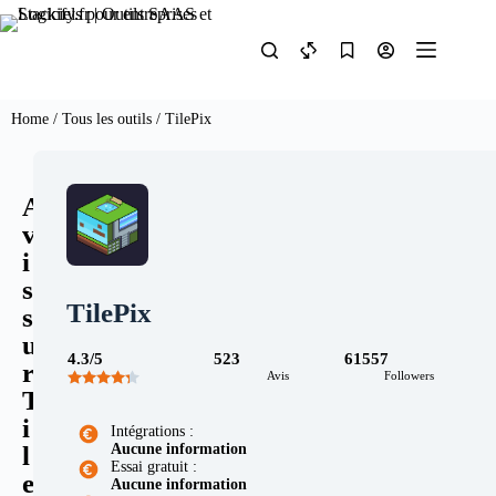
Home
/
Tous les outils
/ TilePix
A
v
i
s
TilePix
s
u
4.3/5
523
61557
r
Avis
Followers
T
i
Intégrations :
Aucune information
l
Essai gratuit :
e
Aucune information