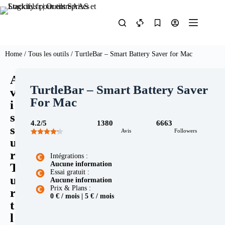
Home
/
Tous les outils
/ TurtleBar – Smart Battery Saver for Mac
A
TurtleBar – Smart Battery Saver
v
For Mac
i
s
4.2/5
1380
6663
s
Avis
Followers
u
r
Intégrations :
Aucune information
T
Essai gratuit :
u
Aucune information
Prix & Plans :
r
0 € / mois | 5 € / mois
t
l