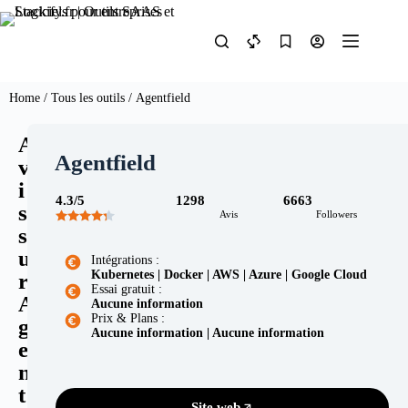
Home
/
Tous les outils
/ Agentfield
A
Agentfield
v
i
4.3/5
1298
6663
s
Avis
Followers
s
u
Intégrations :
Kubernetes | Docker | AWS | Azure | Google Cloud
r
Essai gratuit :
A
Aucune information
Prix & Plans :
g
Aucune information | Aucune information
e
n
t
Site web