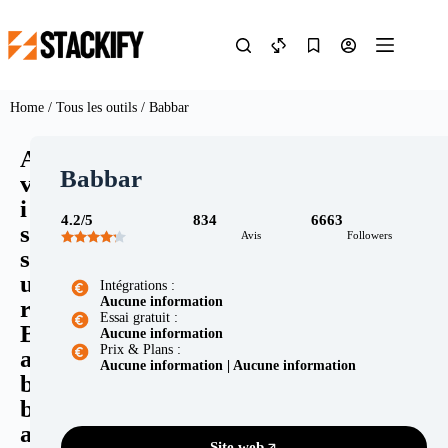
Home
/
Tous les outils
/ Babbar
A
Babbar
v
i
4.2/5
834
6663
s
Avis
Followers
s
u
Intégrations :
Aucune information
r
Essai gratuit :
B
Aucune information
Prix & Plans :
a
Aucune information | Aucune information
b
b
a
Site web