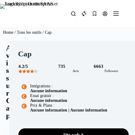
Home
/
Tous les outils
/ Cap
A
Cap
v
i
4.2/5
735
6663
s
Avis
Followers
s
u
Intégrations :
Aucune information
r
Essai gratuit :
C
Aucune information
Prix & Plans :
a
Aucune information | Aucune information
p
4
7
6
.
3
6
Site web