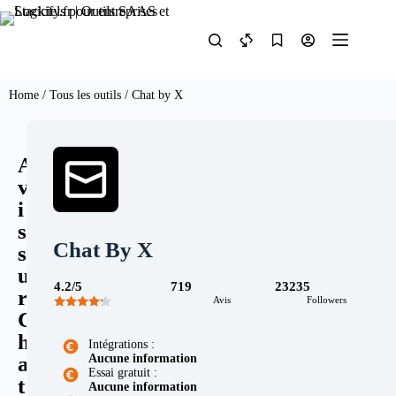
Home
/
Tous les outils
/ Chat by X
A
v
i
s
Chat By X
s
u
4.2/5
719
23235
r
Avis
Followers
C
h
Intégrations :
Aucune information
a
Essai gratuit :
t
Aucune information