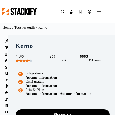
Home
/
Tous les outils
/ Kerno
A
Kerno
v
i
4.3/5
257
6663
s
Avis
Followers
s
u
Intégrations :
Aucune information
r
Essai gratuit :
K
Aucune information
Prix & Plans :
e
Aucune information | Aucune information
r
n
o
Site web