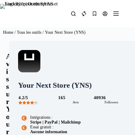
Home
/
Tous les outils
/ Your Next Store (YNS)
A
v
i
s
Your Next Store (YNS)
s
u
4.2/5
165
40936
r
Avis
Followers
Y
o
Intégrations :
Stripe | PayPal | Mailchimp
u
Essai gratuit :
r
Aucune information